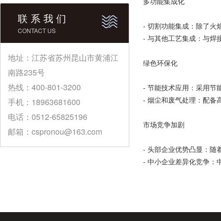
多功能集成化
联 系 我 们
- 切割功能集成：除了
CONTACT US
- 与其他工艺集成：与
地址：江苏省苏州昆山市黄浦江
绿色环保化
南路235号
热线：400-801-3200
- 节能技术应用：采用
- 烟尘和废气处理：配
手机：18963681600
电话：0512-65825196
市场竞争加剧
邮箱：cspronou@163.com
- 头部企业优势凸显：
- 中小企业差异化竞争